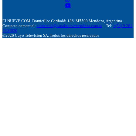
ELNUEVE.COM. Domicillo: Garibaldi 186. M5500 Mendoza, Argentina.
Contacto comercial:
comercial@canalnuevemendoza.com.ar
– Tel:
+(54) 9 261
4204020
©2026 Cuyo Televisión SA. Todos los derechos reservados