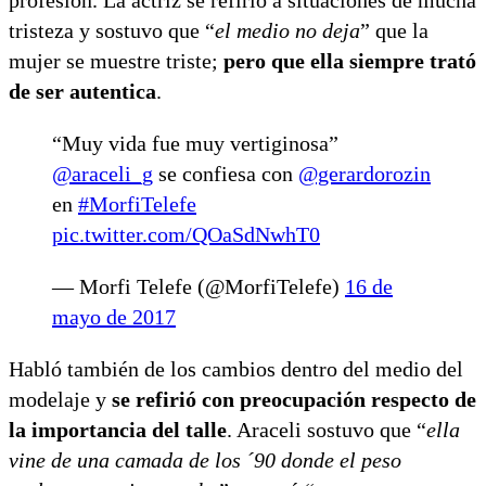
tristeza y sostuvo que “
el medio no deja
” que la
mujer se muestre triste;
pero que ella siempre trató
de ser autentica
.
“Muy vida fue muy vertiginosa”
@araceli_g
se confiesa con
@gerardorozin
en
#MorfiTelefe
pic.twitter.com/QOaSdNwhT0
— Morfi Telefe (@MorfiTelefe)
16 de
mayo de 2017
Habló también de los cambios dentro del medio del
modelaje y
se refirió con preocupación respecto de
la importancia del talle
. Araceli sostuvo que “
ella
vine de una camada de los ´90 donde el peso