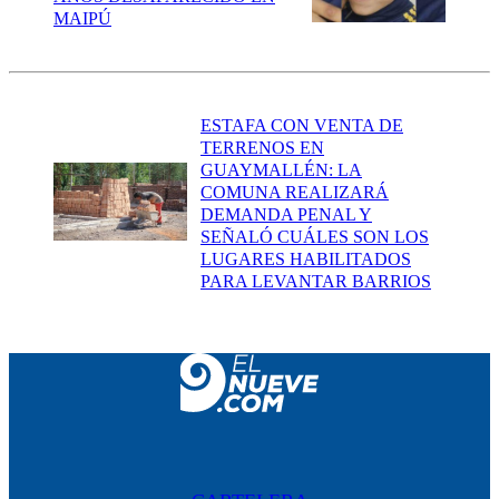
MAIPÚ
ESTAFA CON VENTA DE
TERRENOS EN
GUAYMALLÉN: LA
COMUNA REALIZARÁ
DEMANDA PENAL Y
SEÑALÓ CUÁLES SON LOS
LUGARES HABILITADOS
PARA LEVANTAR BARRIOS