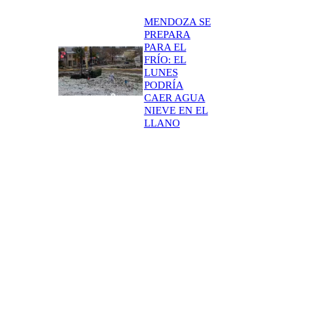
MENDOZA SE
PREPARA
PARA EL
FRÍO: EL
LUNES
PODRÍA
CAER AGUA
NIEVE EN EL
LLANO