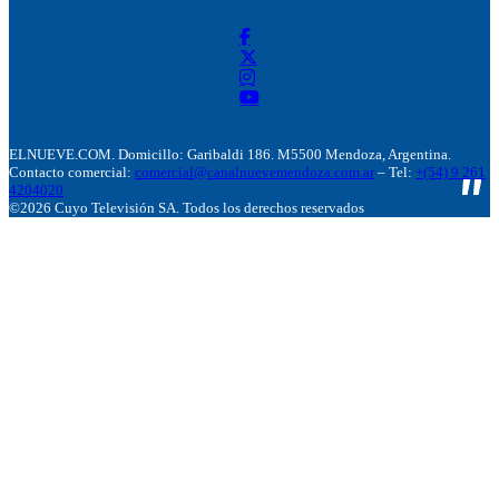
ELNUEVE.COM. Domicillo: Garibaldi 186. M5500 Mendoza, Argentina.
Contacto comercial:
comercial@canalnuevemendoza.com.ar
– Tel:
+(54) 9 261
4204020
©2026 Cuyo Televisión SA. Todos los derechos reservados