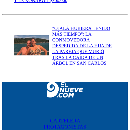
Y LE ROBARON $300.000
"OJALÁ HUBIERA TENIDO
MÁS TIEMPO": LA
CONMOVEDORA
DESPEDIDA DE LA HIJA DE
LA PAREJA QUE MURIÓ
TRAS LA CAÍDA DE UN
ÁRBOL EN SAN CARLOS
CARTELERA
PROTAGONISTAS