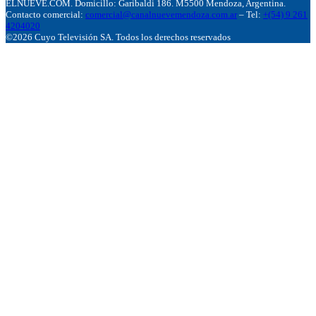
ELNUEVE.COM. Domicillo: Garibaldi 186. M5500 Mendoza, Argentina.
Contacto comercial:
comercial@canalnuevemendoza.com.ar
– Tel:
+(54) 9 261
4204020
©2026 Cuyo Televisión SA. Todos los derechos reservados