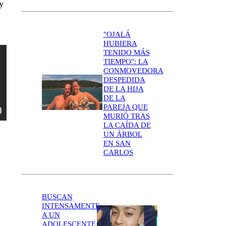
y
"OJALÁ
HUBIERA
TENIDO MÁS
TIEMPO": LA
CONMOVEDORA
DESPEDIDA
DE LA HIJA
DE LA
PAREJA QUE
MURIÓ TRAS
LA CAÍDA DE
UN ÁRBOL
EN SAN
CARLOS
BUSCAN
INTENSAMENTE
A UN
ADOLESCENTE