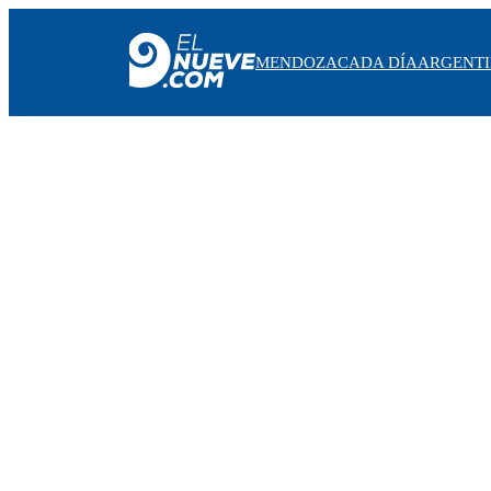
MENDOZA
CADA DÍA
ARGENT
MENDOZA
CADA DÍA
ARGENTINA
NOTICIERO 9
PROTAGONISTAS
EL NUEVE STREAMS
PROGRAMACIÓN
EN VIVO