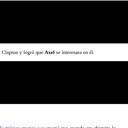
 Clapton y logró que
Axel
se interesara en él.
 la música gracias a su mamá
que cuando era chiquito lo