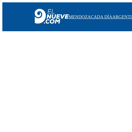
MENDOZA
CADA DÍA
ARGENT
MENDOZA
CADA DÍA
ARGENTINA
NOTICIERO 9
PROTAGONISTAS
EL NUEVE STREAMS
PROGRAMACIÓN
EN VIVO