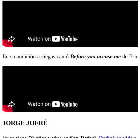
En su audición a ciegas cantó
Before you accuse me
de Eric
JORGE JOFRÉ
Jorge tiene
50 años
y vive en
San Rafael
.
Dedicó su vida a