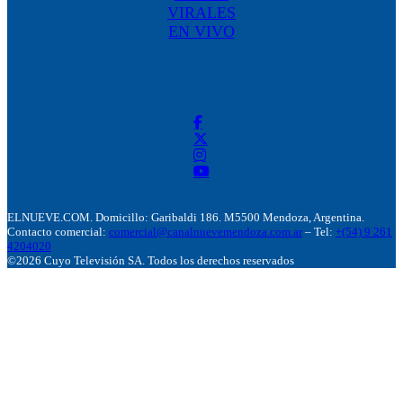
VIRALES
EN VIVO
ELNUEVE.COM. Domicillo: Garibaldi 186. M5500 Mendoza, Argentina.
Contacto comercial:
comercial@canalnuevemendoza.com.ar
– Tel:
+(54) 9 261
4204020
©2026 Cuyo Televisión SA. Todos los derechos reservados