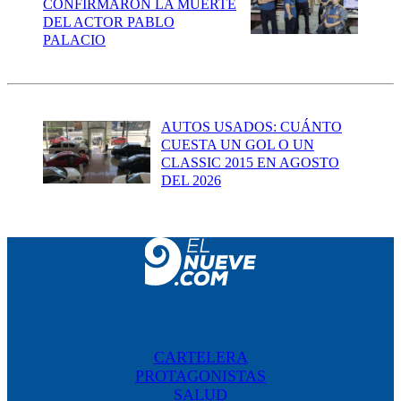
CONFIRMARON LA MUERTE
DEL ACTOR PABLO
PALACIO
AUTOS USADOS: CUÁNTO
CUESTA UN GOL O UN
CLASSIC 2015 EN AGOSTO
DEL 2026
CARTELERA
PROTAGONISTAS
SALUD