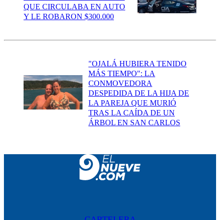
QUE CIRCULABA EN AUTO
Y LE ROBARON $300.000
"OJALÁ HUBIERA TENIDO
MÁS TIEMPO": LA
CONMOVEDORA
DESPEDIDA DE LA HIJA DE
LA PAREJA QUE MURIÓ
TRAS LA CAÍDA DE UN
ÁRBOL EN SAN CARLOS
CARTELERA