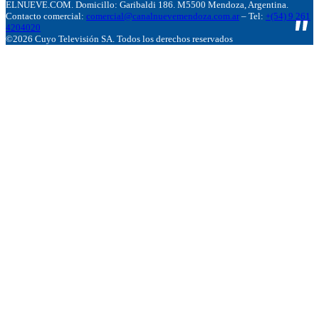
ELNUEVE.COM. Domicillo: Garibaldi 186. M5500 Mendoza, Argentina.
Contacto comercial:
comercial@canalnuevemendoza.com.ar
– Tel:
+(54) 9 261
4204020
©2026 Cuyo Televisión SA. Todos los derechos reservados