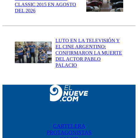
CLASSIC 2015 EN AGOSTO
DEL 2026
LUTO EN LA TELEVISIÓN Y
EL CINE ARGENTINO:
CONFIRMARON LA MUERTE
DEL ACTOR PABLO
PALACIO
CARTELERA
PROTAGONISTAS