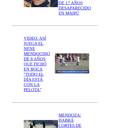
DE 17 AÑOS
DESAPARECIDO
EN MAIPÚ
VIDEO: ASÍ
JUEGA EL
NENE
MENDOCINO
DE 8 AÑOS
QUE FICHÓ
EN BOCA
"TODO EL
DÍA ESTÁ
CON LA
PELOTA"
MENDOZA:
HABRÁ
CORTES DE