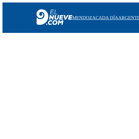
MENDOZA
CADA DÍA
ARGENT
MENDOZA
CADA DÍA
ARGENTINA
NOTICIERO 9
PROTAGONISTAS
EL NUEVE STREAMS
PROGRAMACIÓN
EN VIVO