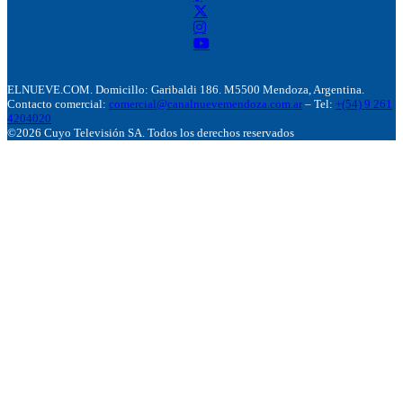
ELNUEVE.COM. Domicillo: Garibaldi 186. M5500 Mendoza, Argentina.
Contacto comercial:
comercial@canalnuevemendoza.com.ar
– Tel:
+(54) 9 261
4204020
©2026 Cuyo Televisión SA. Todos los derechos reservados