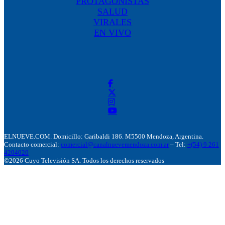
PROTAGONISTAS
SALUD
VIRALES
EN VIVO
ELNUEVE.COM. Domicillo: Garibaldi 186. M5500 Mendoza, Argentina.
Contacto comercial:
comercial@canalnuevemendoza.com.ar
– Tel:
+(54) 9 261
4204020
©2026 Cuyo Televisión SA. Todos los derechos reservados