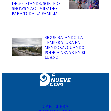
DE 200 STANDS, SORTEOS,
SHOWS Y ACTIVIDADES
PARA TODA LA FAMILIA
SIGUE BAJANDO LA
TEMPERATURA EN
MENDOZA: CUÁNDO
PODRÍA NEVAR EN EL
LLANO
CARTELERA