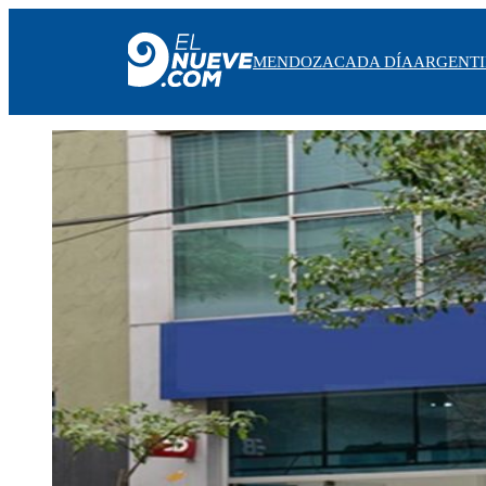
MENDOZA
CADA DÍA
ARGENT
MENDOZA
CADA DÍA
ARGENTINA
NOTICIERO 9
PROTAGONISTAS
EL NUEVE STREAMS
PROGRAMACIÓN
EN VIVO