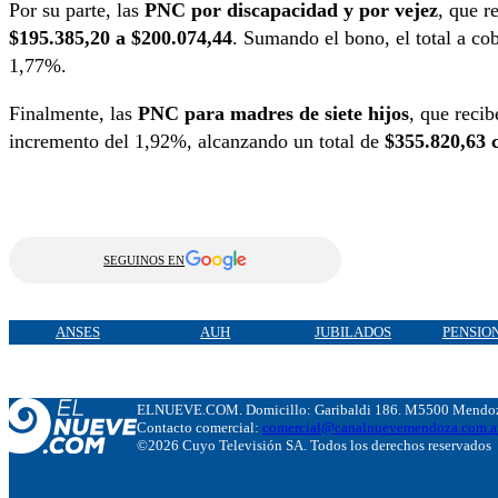
Por su parte, las
PNC por discapacidad y por vejez
, que r
$195.385,20 a $200.074,44
. Sumando el bono, el total a co
1,77%.
Finalmente, las
PNC para madres de siete hijos
, que reci
incremento del 1,92%, alcanzando un total de
$355.820,63 c
SEGUINOS EN
ANSES
AUH
JUBILADOS
PENSIO
ELNUEVE.COM. Domicillo: Garibaldi 186. M5500 Mendoza
Contacto comercial:
comercial@canalnuevemendoza.com.a
©2026 Cuyo Televisión SA. Todos los derechos reservados