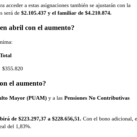
ra acceder a estas asignaciones también se ajustarán con la
es será de
$2.105.437 y el familiar de $4.210.874.
en abril con el aumento?
ínima:
al
.820
on el aumento?
dulto Mayor (PUAM)
y a las
Pensiones No Contributivas
birá de $223.297,37 a $228.656,51.
Con el bono adicional, e
eal del 1,83%.