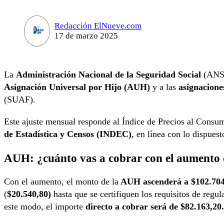
Redacción ElNueve.com
17 de marzo 2025
La
Administración Nacional de la Seguridad Social
(ANSE
Asignación Universal por Hijo (AUH)
y a las
asignacione
(SUAF).
Este ajuste mensual responde al Índice de Precios al Consu
de Estadística y Censos (INDEC)
, en línea con lo dispues
AUH: ¿cuánto vas a cobrar con el aumento 
Con el aumento, el monto de la
AUH ascenderá a $102.70
(
$20.540,80)
hasta que se certifiquen los requisitos de regul
este modo, el importe
directo a cobrar será de $82.163,20.