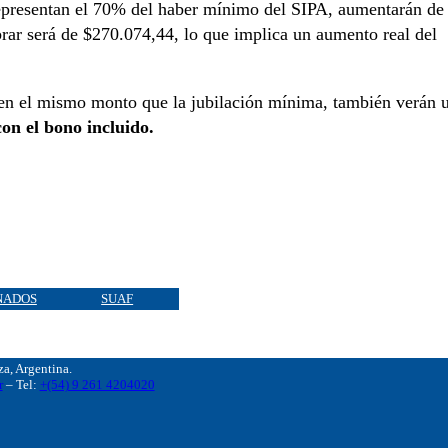
epresentan el 70% del haber mínimo del SIPA, aumentarán de
brar será de $270.074,44, lo que implica un aumento real del
ben el mismo monto que la jubilación mínima, también verán 
on el bono incluido.
NADOS
SUAF
, Argentina.
r
– Tel:
+(54) 9 261 4204020