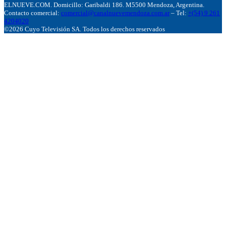
ELNUEVE.COM. Domicillo: Garibaldi 186. M5500 Mendoza, Argentina.
Contacto comercial:
comercial@canalnuevemendoza.com.ar
– Tel:
+(54) 9 261
4204020
©2026 Cuyo Televisión SA. Todos los derechos reservados