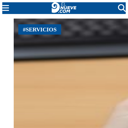
MENDOZA
#SERVICIOS
CADA DÍA
ARGENTINA
NOTICIERO 9
PROTAGONISTAS
EL NUEVE STREAMS
PROGRAMACIÓN
EN VIVO