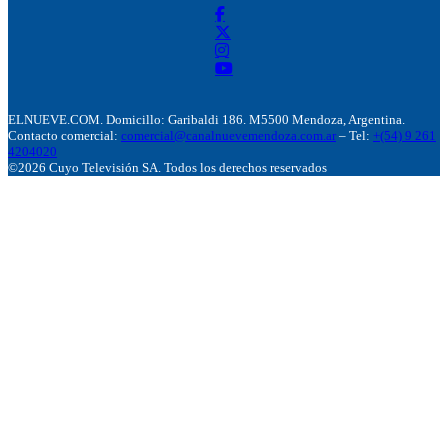
ELNUEVE.COM. Domicillo: Garibaldi 186. M5500 Mendoza, Argentina.
Contacto comercial:
comercial@canalnuevemendoza.com.ar
– Tel:
+(54) 9 261
4204020
©2026 Cuyo Televisión SA. Todos los derechos reservados