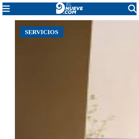
MENDOZA
SERVICIOS
CADA DÍA
ARGENTINA
NOTICIERO 9
PROTAGONISTAS
EL NUEVE STREAMS
PROGRAMACIÓN
EN VIVO