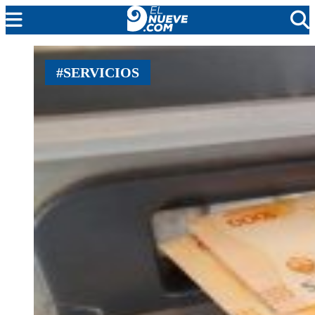
MENDOZA
#SERVICIOS
CADA DÍA
ARGENTINA
NOTICIERO 9
PROTAGONISTAS
EL NUEVE STREAMS
PROGRAMACIÓN
EN VIVO