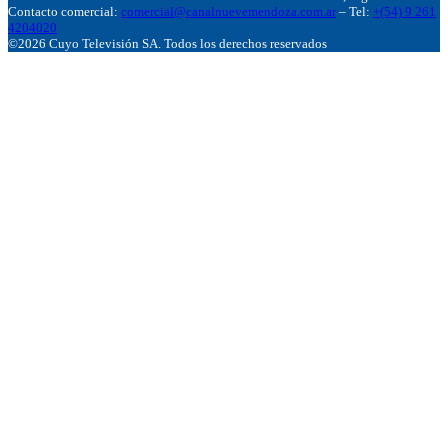
Contacto comercial:
comercial@canalnuevemendoza.com.ar
– Tel:
+(54) 9 261
4204020
©2026 Cuyo Televisión SA. Todos los derechos reservados