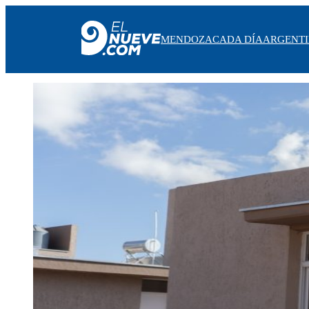
MENDOZA
CADA DÍA
ARGENT
MENDOZA
CADA DÍA
ARGENTINA
NOTICIERO 9
PROTAGONISTAS
EL NUEVE STREAMS
PROGRAMACIÓN
EN VIVO