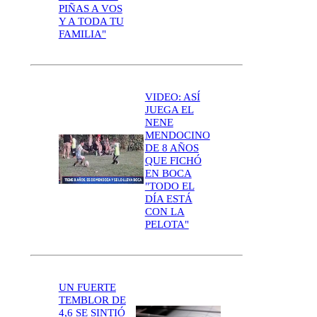
PIÑAS A VOS
Y A TODA TU
FAMILIA"
VIDEO: ASÍ
JUEGA EL
NENE
MENDOCINO
DE 8 AÑOS
QUE FICHÓ
EN BOCA
"TODO EL
DÍA ESTÁ
CON LA
PELOTA"
UN FUERTE
TEMBLOR DE
4,6 SE SINTIÓ