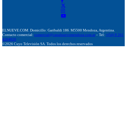
ELNUEVE.COM. Domicillo: Garibaldi 186. M5500 Mendoza, Argentina.
Contacto comercial:
comercial@canalnuevemendoza.com.ar
– Tel:
+(54) 9 261
4204020
©2026 Cuyo Televisión SA. Todos los derechos reservados