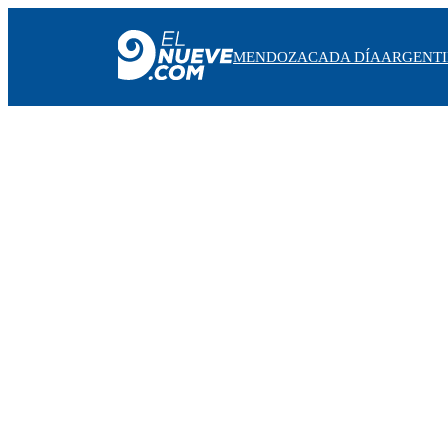
MENDOZA
CADA DÍA
ARGENT
MENDOZA
CADA DÍA
ARGENTINA
NOTICIERO 9
PROTAGONISTAS
EL NUEVE STREAMS
PROGRAMACIÓN
EN VIVO