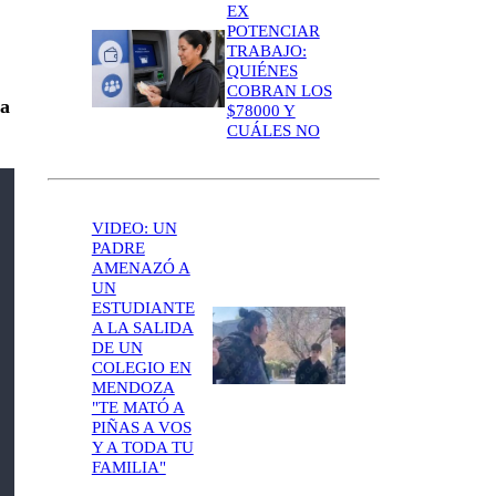
EX
POTENCIAR
TRABAJO:
QUIÉNES
COBRAN LOS
ra
$78000 Y
CUÁLES NO
VIDEO: UN
PADRE
AMENAZÓ A
UN
ESTUDIANTE
A LA SALIDA
DE UN
COLEGIO EN
MENDOZA
"TE MATÓ A
PIÑAS A VOS
Y A TODA TU
FAMILIA"