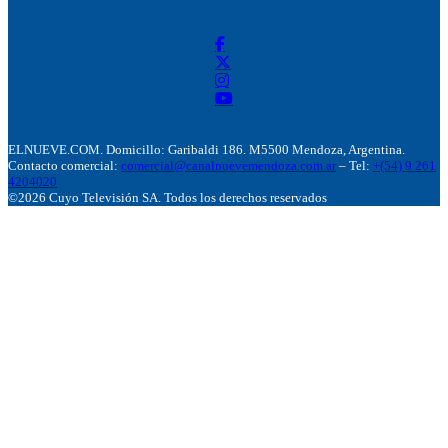
ELNUEVE.COM. Domicillo: Garibaldi 186. M5500 Mendoza, Argentina.
Contacto comercial:
comercial@canalnuevemendoza.com.ar
– Tel:
+(54) 9 261
4204020
©2026 Cuyo Televisión SA. Todos los derechos reservados