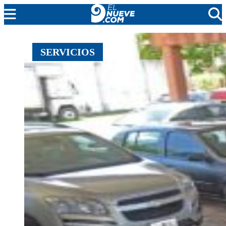
MENDOZA
SERVICIOS
CADA DÍA
ARGENTINA
NOTICIERO 9
PROTAGONISTAS
EL NUEVE STREAMS
PROGRAMACIÓN
EN VIVO