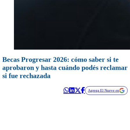
Becas Progresar 2026: cómo saber si te
aprobaron y hasta cuándo podés reclamar
si fue rechazada
Agrega El Nueve en