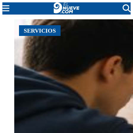
MENDOZA
SERVICIOS
CADA DÍA
ARGENTINA
NOTICIERO 9
PROTAGONISTAS
EL NUEVE STREAMS
PROGRAMACIÓN
EN VIVO