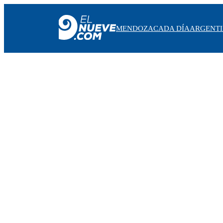
MENDOZA
CADA DÍA
ARGENT
MENDOZA
CADA DÍA
ARGENTINA
NOTICIERO 9
PROTAGONISTAS
EL NUEVE STREAMS
PROGRAMACIÓN
EN VIVO