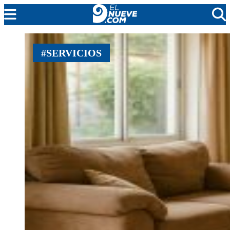
MENDOZA
#SERVICIOS
CADA DÍA
ARGENTINA
NOTICIERO 9
PROTAGONISTAS
EL NUEVE STREAMS
PROGRAMACIÓN
EN VIVO