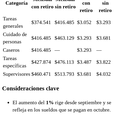
Categoría
con
sin
con retiro
sin retiro
retiro
retiro
Tareas
$374.541
$416.485
$3.052
$3.293
generales
Cuidado de
$416.485
$463.129
$3.293
$3.681
personas
Caseros
$416.485
—
$3.293
—
Tareas
$427.874
$476.113
$3.487
$3.822
específicas
Supervisores
$460.471
$513.793
$3.681
$4.032
Consideraciones clave
El aumento del
1%
rige desde septiembre y se
refleja en los sueldos que se pagan en octubre.