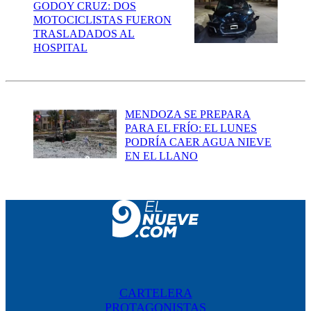
GODOY CRUZ: DOS
MOTOCICLISTAS FUERON
TRASLADADOS AL
HOSPITAL
MENDOZA SE PREPARA
PARA EL FRÍO: EL LUNES
PODRÍA CAER AGUA NIEVE
EN EL LLANO
CARTELERA
PROTAGONISTAS