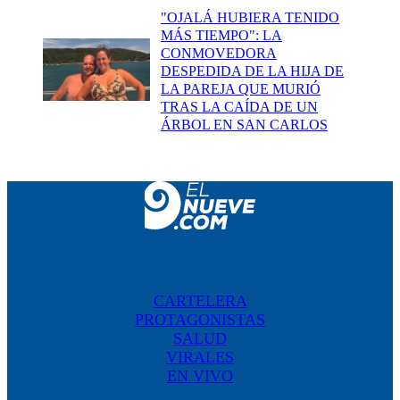
"OJALÁ HUBIERA TENIDO
MÁS TIEMPO": LA
CONMOVEDORA
DESPEDIDA DE LA HIJA DE
LA PAREJA QUE MURIÓ
TRAS LA CAÍDA DE UN
ÁRBOL EN SAN CARLOS
CARTELERA
PROTAGONISTAS
SALUD
VIRALES
EN VIVO