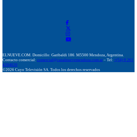
ELNUEVE.COM. Domicillo: Garibaldi 186. M5500 Mendoza, Argentina.
Contacto comercial:
comercial@canalnuevemendoza.com.ar
– Tel:
+(54) 9 261
4204020
©2026 Cuyo Televisión SA. Todos los derechos reservados