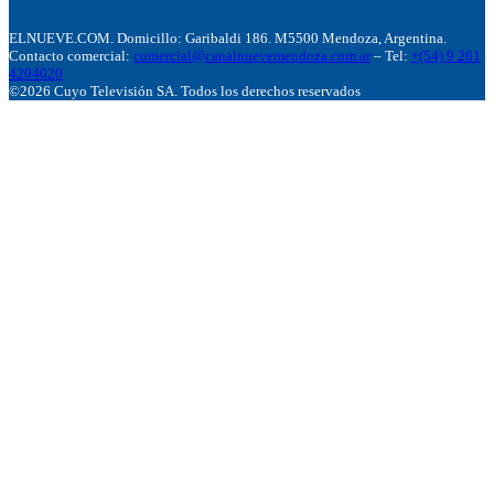
ELNUEVE.COM. Domicillo: Garibaldi 186. M5500 Mendoza, Argentina.
Contacto comercial:
comercial@canalnuevemendoza.com.ar
– Tel:
+(54) 9 261
4204020
©2026 Cuyo Televisión SA. Todos los derechos reservados