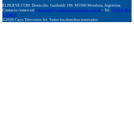
ELNUEVE.COM. Domicillo: Garibaldi 186. M5500 Mendoza, Argentina.
Contacto comercial:
comercial@canalnuevemendoza.com.ar
– Tel:
+(54) 9 261
4204020
©2026 Cuyo Televisión SA. Todos los derechos reservados