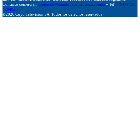
Contacto comercial:
comercial@canalnuevemendoza.com.ar
– Tel:
+(54) 9 261
4204020
©2026 Cuyo Televisión SA. Todos los derechos reservados