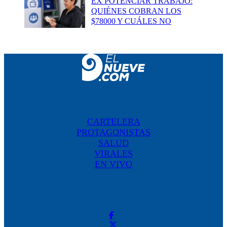
EX POTENCIAR TRABAJO:
QUIÉNES COBRAN LOS
$78000 Y CUÁLES NO
CARTELERA
PROTAGONISTAS
SALUD
VIRALES
EN VIVO