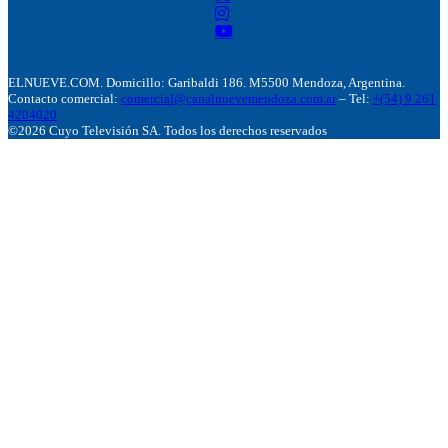
ELNUEVE.COM. Domicillo: Garibaldi 186. M5500 Mendoza, Argentina.
Contacto comercial:
comercial@canalnuevemendoza.com.ar
– Tel:
+(54) 9 261
4204020
©2026 Cuyo Televisión SA. Todos los derechos reservados