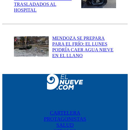
TRASLADADOS AL
HOSPITAL
MENDOZA SE PREPARA
PARA EL FRÍO: EL LUNES
PODRÍA CAER AGUA NIEVE
EN EL LLANO
CARTELERA
PROTAGONISTAS
SALUD