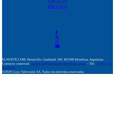
VIRALES
EN VIVO
ELNUEVE.COM. Domicillo: Garibaldi 186. M5500 Mendoza, Argentina.
Contacto comercial:
comercial@canalnuevemendoza.com.ar
– Tel:
+(54) 9 261
4204020
©2026 Cuyo Televisión SA. Todos los derechos reservados