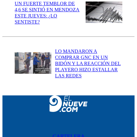
UN FUERTE TEMBLOR DE
4,6 SE SINTIÓ EN MENDOZA
ESTE JUEVES: ¿LO
SENTISTE?
LO MANDARON A
COMPRAR GNC EN UN
BIDÓN Y LA REACCIÓN DEL
PLAYERO HIZO ESTALLAR
LAS REDES
CARTELERA