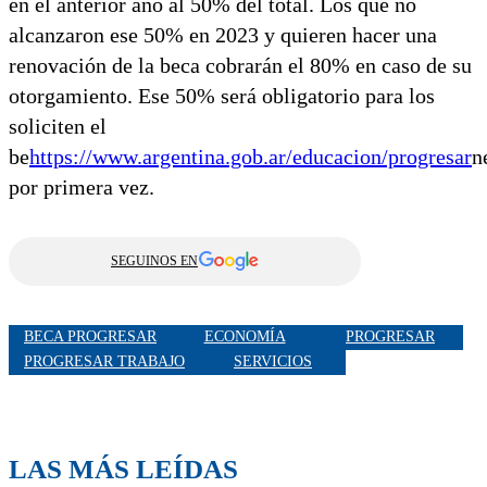
en el anterior año al 50% del total. Los que no
alcanzaron ese 50% en 2023 y quieren hacer una
renovación de la beca cobrarán el 80% en caso de su
otorgamiento. Ese 50% será obligatorio para los
soliciten el
be
https://www.argentina.gob.ar/educacion/progresar
n
por primera vez.
SEGUINOS EN
BECA PROGRESAR
ECONOMÍA
PROGRESAR
PROGRESAR TRABAJO
SERVICIOS
LAS MÁS LEÍDAS