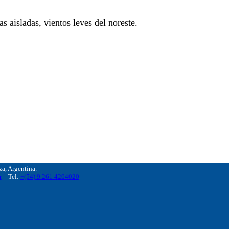
 aisladas, vientos leves del noreste.
, Argentina.
r
– Tel:
+(54) 9 261 4204020