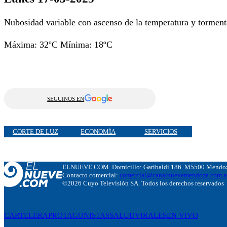
Nubosidad variable con ascenso de la temperatura y tormentas
Máxima: 32ºC Mínima: 18ºC
SEGUINOS EN
CORTE DE LUZ
ECONOMÍA
SERVICIOS
ELNUEVE.COM. Domicillo: Garibaldi 186. M5500 Mendoza
Contacto comercial:
comercial@canalnuevemendoza.com.a
©2026 Cuyo Televisión SA. Todos los derechos reservados
CARTELERA
PROTAGONISTAS
SALUD
VIRALES
EN VIVO