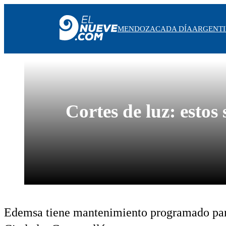
MENDOZA
CADA DÍA
ARGENT
MENDOZA
CADA DÍA
ARGENTINA
Cortes de luz: esto
NOTICIERO 9
PROTAGONISTAS
EL NUEVE STREAMS
PROGRAMACIÓN
EN VIVO
Edemsa tiene mantenimiento programado par