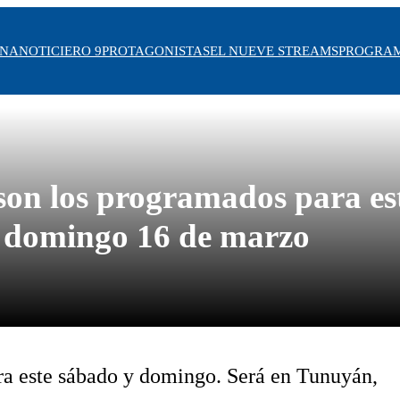
INA
NOTICIERO 9
PROTAGONISTAS
EL NUEVE STREAMS
PROGRA
s son los programados para es
domingo 16 de marzo
a este sábado y domingo. Será en Tunuyán,