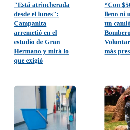
"Está atrincherada
“Con $5
desde el lunes":
lleno ni 
Campanita
un camió
arremetió en el
Bombero
estudio de Gran
Voluntar
Hermano y mirá lo
más pre
que exigió