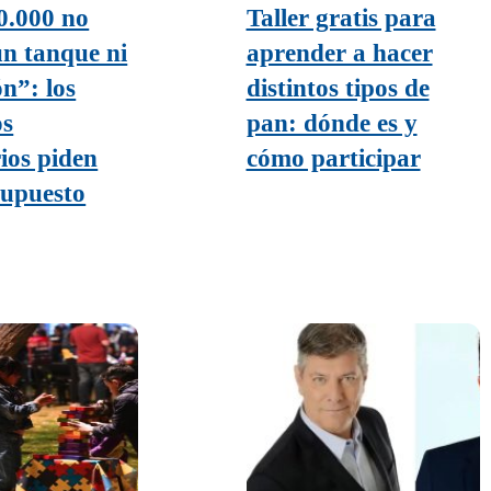
0.000 no
Taller gratis para
un tanque ni
aprender a hacer
n”: los
distintos tipos de
s
pan: dónde es y
ios piden
cómo participar
supuesto