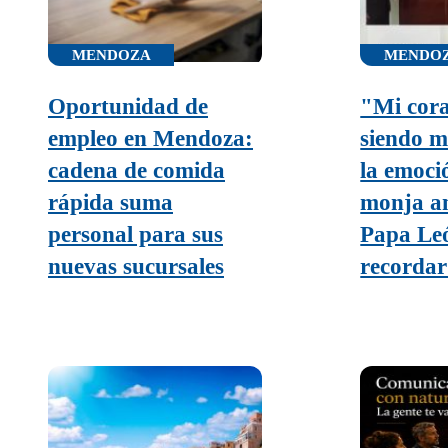
MENDOZA
MENDO
Oportunidad de
"Mi cora
empleo en Mendoza:
siendo 
cadena de comida
la emoci
rápida suma
monja a
personal para sus
Papa Le
nuevas sucursales
recorda