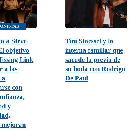
ONISTAS
ta a Steve
Tini Stoessel y la
l objetivo
interna familiar que
issing Link
sacude la previa de
r a las
su boda con Rodrigo
 a
De Paul
arse con
nfianza,
ad y
dad,
s mejoran