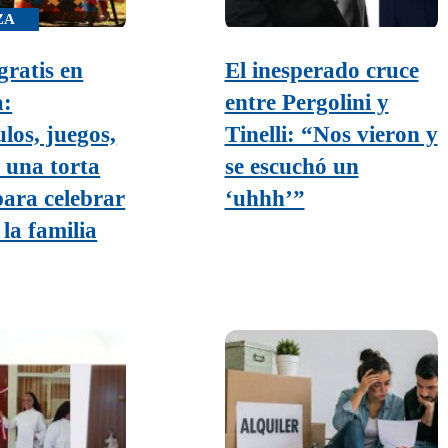
ZA
gratis en
El inesperado cruce
:
entre Pergolini y
los, juegos,
Tinelli: “Nos vieron y
y una torta
se escuchó un
para celebrar
‘uhhh’”
la familia