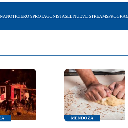
INA
NOTICIERO 9
PROTAGONISTAS
EL NUEVE STREAMS
PROGRA
ZA
MENDOZA