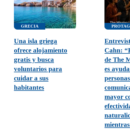
GRECIA
PROTAG
Una isla griega
Entrevis
ofrece alojamiento
Cahn: “E
gratis y busca
de The M
voluntarios para
es ayuda
cuidar a sus
personas
habitantes
comunic
mayor co
efectivid
naturali
mientra