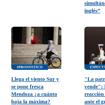
simultán
inglés”
#PRONÓSTICO
ESPECT
Llega el viento Sur y
"La patr
se pone fresca
vende": l
Mendoza ¿a cuánto
reacción
baja la máxima?
ante el g