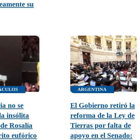
eamente su
ÁCULOS
ARGENTINA
ia no se
El Gobierno retiró la
a insólita
reforma de la Ley de
 de Rosalía
Tierras por falta de
rito eufórico
apoyo en el Senado: