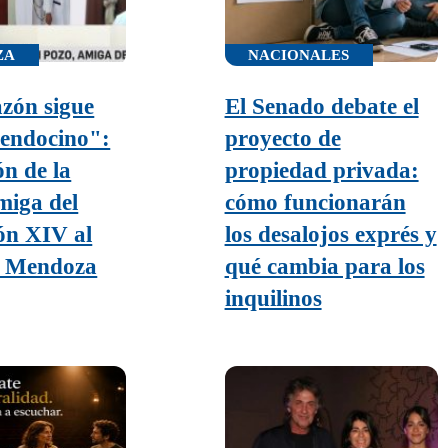
ZA
NACIONALES
zón sigue
El Senado debate el
mendocino":
proyecto de
ón de la
propiedad privada:
miga del
cómo funcionarán
ón XIV al
los desalojos exprés y
r Mendoza
qué cambia para los
inquilinos