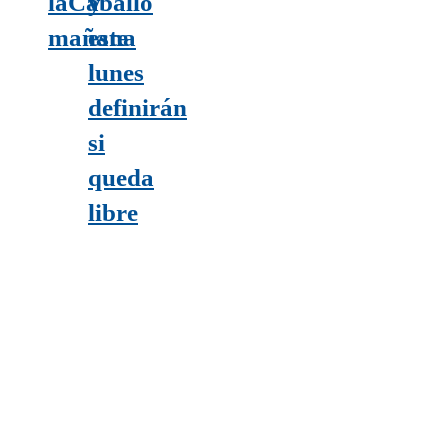
la
Caballo
y
mañana
este
lunes
definirán
si
queda
libre
PRONÓSTICO