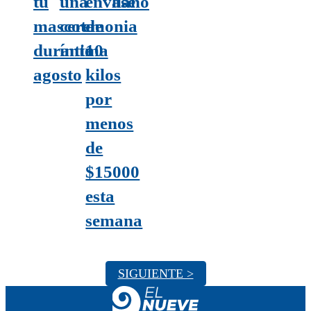
tu
una
envase
llano
mascota
ceremonia
de
durante
íntima
10
agosto
kilos
por
menos
de
$15000
esta
semana
SIGUIENTE >