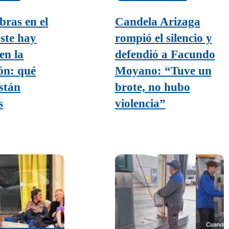
bras en el
Candela Arizaga
ste hay
rompió el silencio y
en la
defendió a Facundo
ión: qué
Moyano: “Tuve un
stán
brote, no hubo
s
violencia”