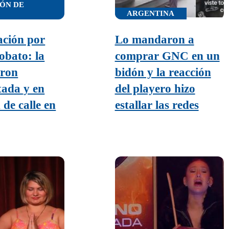
IÓN DE
ARGENTINA
ación por
Lo mandaron a
bato: la
comprar GNC en un
aron
bidón y la reacción
tada y en
del playero hizo
 de calle en
estallar las redes