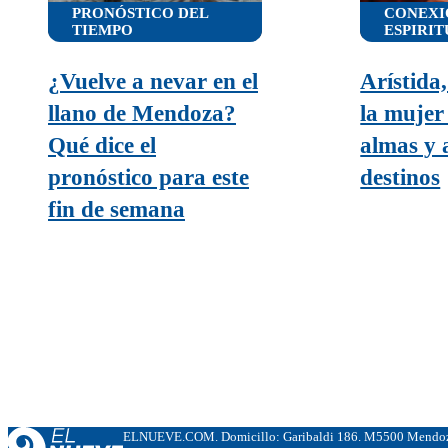
PRONÓSTICO DEL
CONEXI
TIEMPO
ESPIRI
¿Vuelve a nevar en el
Arístida,
llano de Mendoza?
la mujer
Qué dice el
almas y 
pronóstico para este
destinos
fin de semana
ELNUEVE.COM. Domicillo: Garibaldi 186. M5500 Mendoza