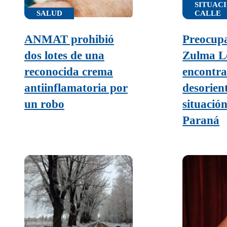
SITUAC
SALUD
CALLE
ANMAT prohibió
Preocup
dos lotes de una
Zulma Lo
reconocida crema
encontr
antiinflamatoria por
desorien
un robo
situación
Paraná