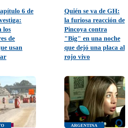
capítulo 6 de
Quién se va de GH:
vestiga:
la furiosa reacción de
 los
Pincoya contra
res de
"Big" en una noche
que usan
que dejó una placa al
bar
rojo vivo
TO
ARGENTINA