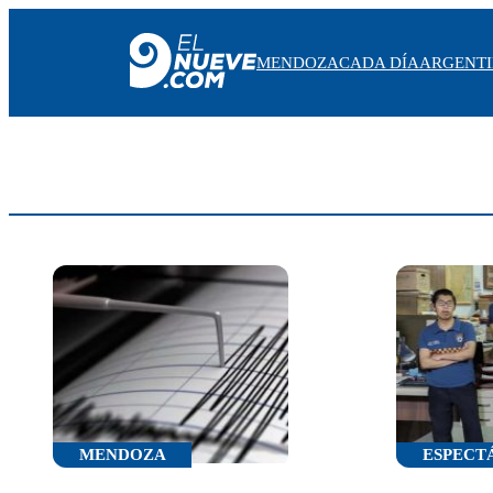
MENDOZA
CADA DÍA
ARGENT
MENDOZA
CADA DÍA
ARGENTINA
NOTICIERO 9
PROTAGONISTAS
EL NUEVE STREAMS
PROGRAMACIÓN
EN VIVO
MENDOZA
ESPECT