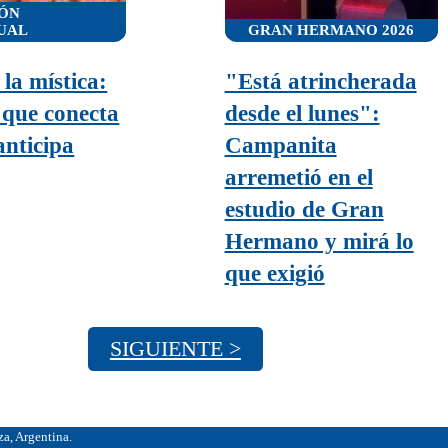
ÓN
TUAL
GRAN HERMANO 2026
 la mística:
"Está atrincherada
 que conecta
desde el lunes":
anticipa
Campanita
arremetió en el
estudio de Gran
Hermano y mirá lo
que exigió
SIGUIENTE >
, Argentina.