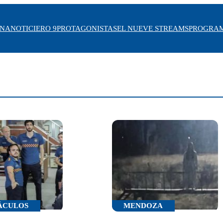
INA
NOTICIERO 9
PROTAGONISTAS
EL NUEVE STREAMS
PROGRA
ÁCULOS
MENDOZA