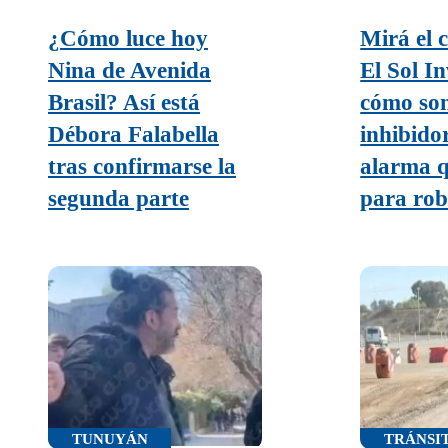
¿Cómo luce hoy
Mirá el 
Nina de Avenida
El Sol In
Brasil? Así está
cómo son
Débora Falabella
inhibido
tras confirmarse la
alarma 
segunda parte
para ro
TUNUYÁN
TRÁNSI