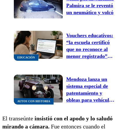
Palmira se le reventó
un neumático y volcó
Vouchers educativos:
“la escuela certificó
que no reconoce al
menor registrado”
EDUCACIÓN
cómo continúa la
inscripción si te sale
este mensaje
Mendoza lanza un
sistema especial de
patentamiento y
obleas para vehículos
AUTOS CON HISTORIA
antiguos
El transeúnte
insistió con el apodo y lo saludó
mirando a cámara.
Fue entonces cuando el