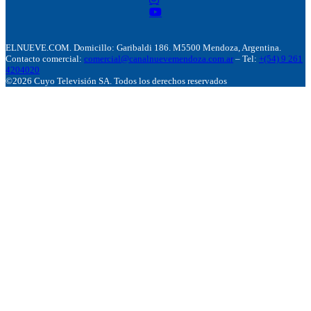
ELNUEVE.COM. Domicillo: Garibaldi 186. M5500 Mendoza, Argentina.
Contacto comercial:
comercial@canalnuevemendoza.com.ar
– Tel:
+(54) 9 261
4204020
©2026 Cuyo Televisión SA. Todos los derechos reservados